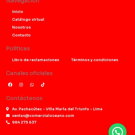
Navegación
Inicio
Catálogo virtual
Nosotros
Contacto
Políticas
Libro de reclamaciones
Términos y condiciones
Canales oficiales
F
I
W
T
a
n
h
i
c
s
a
k
e
t
t
t
Contáctanos
b
a
s
o
o
g
a
k
o
r
p
Av. Pachacútec - Villa María del Triunfo - Lima
k
a
p
ventas@comercialoceano.com
m
984 275 637