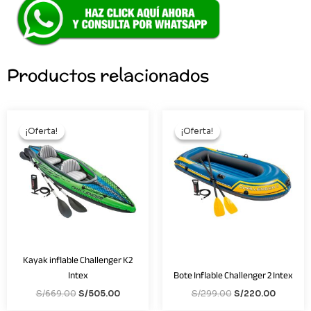
Productos relacionados
El
El
El
El
precio
precio
precio
precio
¡Oferta!
¡Oferta!
¡Oferta!
¡Oferta!
original
actual
original
actual
era:
es:
era:
es:
S/669.00.
S/505.00.
S/299.00.
S/220.0
Kayak inflable Challenger K2
Intex
Bote Inflable Challenger 2 Intex
S/
669.00
S/
505.00
S/
299.00
S/
220.00