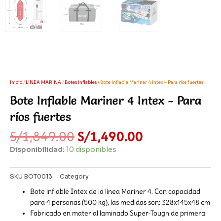
Inicio
/
LINEA MARINA
/
Botes inflables
/ Bote Inflable Mariner 4 Intex – Para ríos fuertes
Bote Inflable Mariner 4 Intex - Para
ríos fuertes
El
El
S/
1,849.00
S/
1,490.00
precio
precio
Disponibilidad:
10 disponibles
original
actual
era:
es:
S/1,849.00.
S/1,490.00.
SKU
BOT0013
Category
Botes inflables
Bote inflable Intex de la línea Mariner 4. Con capacidad
para 4 personas (500 kg), las medidas son: 328x145x48 cm
Fabricado en material laminado Super-Tough de primera