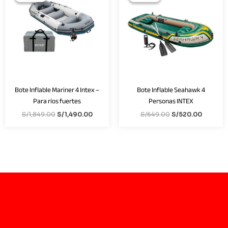
original
actual
original
actual
era:
es:
era:
es:
S/1,849.00.
S/1,490.00.
S/649.00.
S/520.0
Bote Inflable Mariner 4 Intex –
Bote Inflable Seahawk 4
Para ríos fuertes
Personas INTEX
S/
1,849.00
S/
1,490.00
S/
649.00
S/
520.00