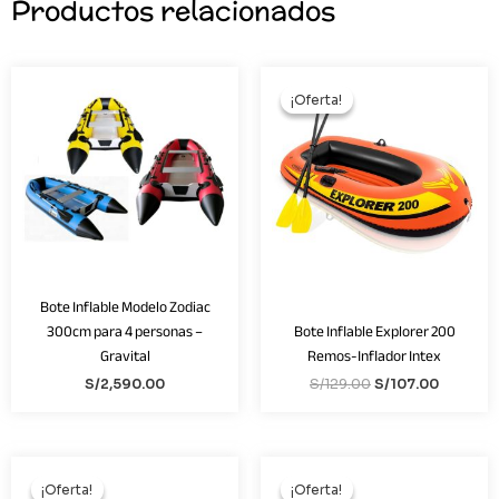
Productos relacionados
El
El
precio
precio
¡Oferta!
¡Oferta!
original
actual
era:
es:
S/129.00.
S/107.00
Bote Inflable Modelo Zodiac
300cm para 4 personas –
Bote Inflable Explorer 200
Gravital
Remos-Inflador Intex
S/
2,590.00
S/
129.00
S/
107.00
El
El
El
El
precio
precio
precio
precio
¡Oferta!
¡Oferta!
¡Oferta!
¡Oferta!