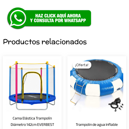
Productos relacionados
El
El
precio
preci
¡Oferta!
¡Oferta!
original
actua
era:
es:
S/3,290.00.
S/2,6
Cama Elástica Trampolín
Diámetro 142cm EVERBEST
Trampolin de agua Inflable