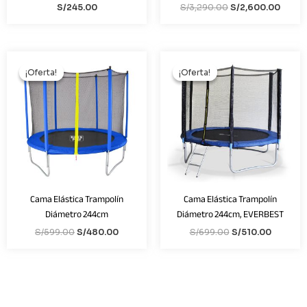
S/
245.00
S/
3,290.00
S/
2,600.00
El
El
El
El
precio
precio
precio
precio
¡Oferta!
¡Oferta!
¡Oferta!
¡Oferta!
original
actual
original
actual
era:
es:
era:
es:
S/599.00.
S/480.00.
S/699.00.
S/510.0
Cama Elástica Trampolín
Cama Elástica Trampolín
Diámetro 244cm
Diámetro 244cm, EVERBEST
S/
599.00
S/
480.00
S/
699.00
S/
510.00