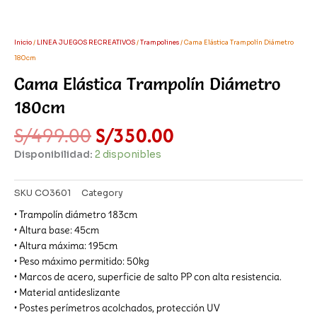
Inicio
/
LINEA JUEGOS RECREATIVOS
/
Trampolines
/ Cama Elástica Trampolín Diámetro
180cm
Cama Elástica Trampolín Diámetro
180cm
El
El
S/
499.00
S/
350.00
precio
precio
Disponibilidad:
2 disponibles
original
actual
era:
es:
S/499.00.
S/350.00.
SKU
CO3601
Category
Trampolines
• Trampolín diámetro 183cm
• Altura base: 45cm
• Altura máxima: 195cm
• Peso máximo permitido: 50kg
• Marcos de acero, superficie de salto PP con alta resistencia.
• Material antideslizante
• Postes perímetros acolchados, protección UV