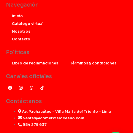
Navegación
Inicio
Catálogo virtual
Nosotros
Contacto
Políticas
Libro de reclamaciones
Términos y condiciones
Canales oficiales
F
I
W
T
a
n
h
i
c
s
a
k
e
t
t
t
Contáctanos
b
a
s
o
o
g
a
k
o
r
p
Av. Pachacútec - Villa María del Triunfo - Lima
k
a
p
ventas@comercialoceano.com
m
984 275 637