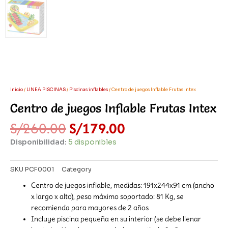
Inicio
/
LINEA PISCINAS
/
Piscinas inflables
/ Centro de juegos Inflable Frutas Intex
Centro de juegos Inflable Frutas Intex
El
El
S/
260.00
S/
179.00
precio
precio
Disponibilidad:
5 disponibles
original
actual
era:
es:
S/260.00.
S/179.00.
SKU
PCF0001
Category
Piscinas inflables
Centro de juegos inflable, medidas: 191x244x91 cm (ancho
x largo x alto), peso máximo soportado: 81 Kg, se
recomienda para mayores de 2 años
Incluye piscina pequeña en su interior (se debe llenar