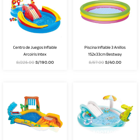
S/225.00.
S/190.00.
S/57.00.
S/40.00.
Centro de Juegos Inflable
Piscina Inflable 3 Anillos
Arcoiris Intex
152x33cm Bestway
S/
225.00
S/
190.00
S/
57.00
S/
40.00
AGOTADO
AGOTADO