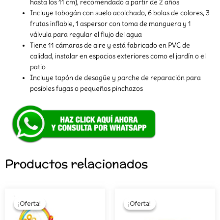
hasta los 11 cm), recomendado a partir de 2 años
Incluye tobogán con suelo acolchado, 6 bolas de colores, 3
frutas inflable, 1 aspersor con toma de manguera y 1
válvula para regular el flujo del agua
Tiene 11 cámaras de aire y está fabricado en PVC de
calidad, instalar en espacios exteriores como el jardín o el
patio
Incluye tapón de desagüe y parche de reparación para
posibles fugas o pequeños pinchazos
Productos relacionados
El
El
El
El
precio
precio
precio
precio
¡Oferta!
¡Oferta!
¡Oferta!
¡Oferta!
original
actual
original
actual
era:
es:
era:
es: