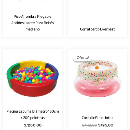
AGOTADO
AGOTADO
Piso Alfombra Plegable
Antideslizante Para Bebés
mediano
Corral cerco Everbest
El
El
precio
precio
¡Oferta!
¡Oferta!
original
actual
era:
es:
S/112.00.
S/95.00.
Piscina Espuma Diámetro 150cm
+ 200 pelotitas
Corral Inflable Intex
S/
260.00
S/
112.00
S/
95.00