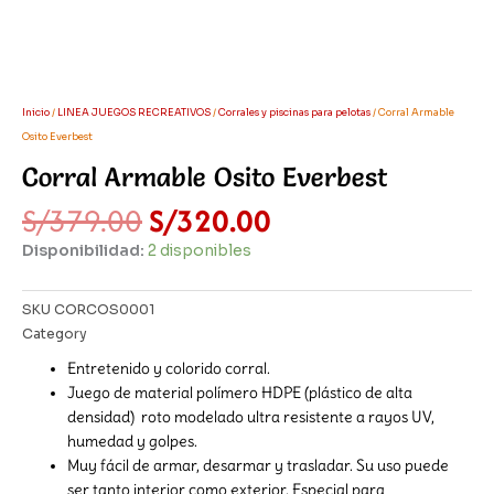
Inicio
/
LINEA JUEGOS RECREATIVOS
/
Corrales y piscinas para pelotas
/ Corral Armable
Osito Everbest
Corral Armable Osito Everbest
El
El
S/
379.00
S/
320.00
precio
precio
Disponibilidad:
2 disponibles
original
actual
era:
es:
S/379.00.
S/320.00.
SKU
CORCOS0001
Category
Corrales y piscinas para pelotas
Entretenido y colorido corral.
Juego de material polímero HDPE (plástico de alta
densidad) roto modelado ultra resistente a rayos UV,
humedad y golpes.
Muy fácil de armar, desarmar y trasladar. Su uso puede
ser tanto interior como exterior. Especial para