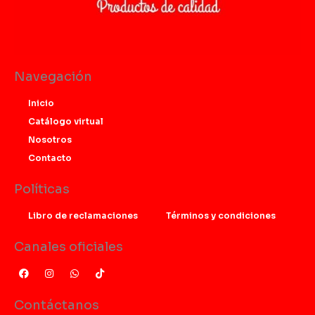
Navegación
Inicio
Catálogo virtual
Nosotros
Contacto
Políticas
Libro de reclamaciones
Términos y condiciones
Canales oficiales
F
I
W
T
a
n
h
i
c
s
a
k
e
t
t
t
Contáctanos
b
a
s
o