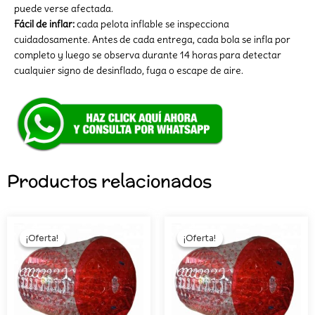
puede verse afectada.
Fácil de inflar:
cada pelota inflable se inspecciona
cuidadosamente. Antes de cada entrega, cada bola se infla por
completo y luego se observa durante 14 horas para detectar
cualquier signo de desinflado, fuga o escape de aire.
Productos relacionados
El
El
El
El
precio
precio
precio
preci
¡Oferta!
¡Oferta!
¡Oferta!
¡Oferta!
original
actual
original
actual
era:
es:
era:
es:
S/3,243.00.
S/2,680.00.
S/3,999.00.
S/2,95