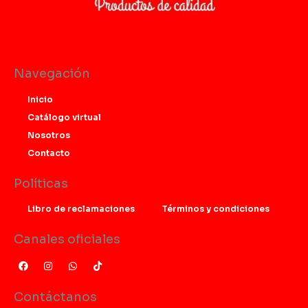
Navegación
Inicio
Catálogo virtual
Nosotros
Contacto
Políticas
Libro de reclamaciones
Términos y condiciones
Canales oficiales
F
I
W
T
a
n
h
i
c
s
a
k
e
t
t
t
Contáctanos
b
a
s
o