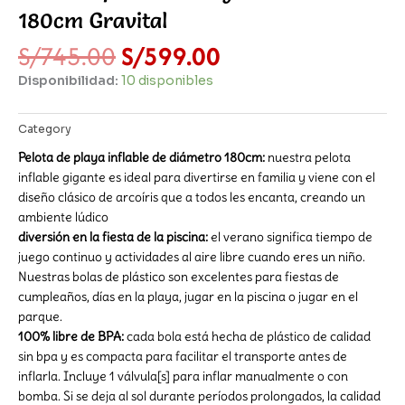
180cm Gravital
El
El
S/
745.00
S/
599.00
precio
precio
Disponibilidad:
10 disponibles
original
actual
era:
es:
S/745.00.
S/599.00.
Category
Inflables recreativos
Pelota de playa inflable de diámetro 180cm:
nuestra pelota
inflable gigante es ideal para divertirse en familia y viene con el
diseño clásico de arcoíris que a todos les encanta, creando un
ambiente lúdico
diversión en la fiesta de la piscina:
el verano significa tiempo de
juego continuo y actividades al aire libre cuando eres un niño.
Nuestras bolas de plástico son excelentes para fiestas de
cumpleaños, días en la playa, jugar en la piscina o jugar en el
parque.
100% libre de BPA:
cada bola está hecha de plástico de calidad
sin bpa y es compacta para facilitar el transporte antes de
inflarla. Incluye 1 válvula[s] para inflar manualmente o con
bomba. Si se deja al sol durante períodos prolongados, la calidad