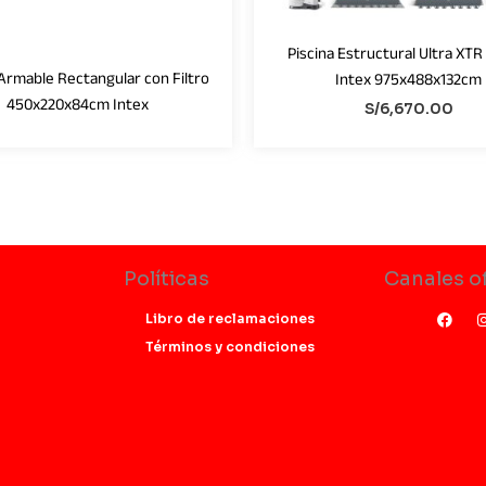
Piscina Estructural Ultra XT
 Armable Rectangular con Filtro
Intex 975x488x132cm
450x220x84cm Intex
S/
6,670.00
Políticas
Canales of
F
Libro de reclamaciones
a
c
l
Términos y condiciones
e
b
o
o
k