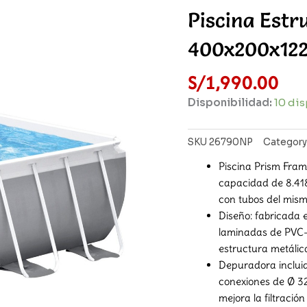
Piscina Estr
400x200x122
S/
1,990.00
Disponibilidad:
10 di
SKU
26790NP
Category
Piscina Prism Fra
capacidad de 8.41
con tubos del mis
Diseño: fabricada en
laminadas de PVC-P
estructura metálic
Depuradora incluida
conexiones de Ø 3
mejora la filtraci