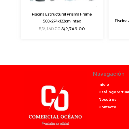
Piscina Estructural Prisma Frame
Piscina
503x274x122cm Intex
S/
3,150.00
S/
2,749.00
Navegación
Inicio
Catálogo virtua
Nosotros
Contacto