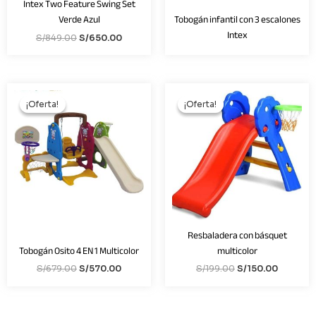
Intex Two Feature Swing Set
Verde Azul
Tobogán infantil con 3 escalones
Intex
S/
849.00
S/
650.00
El
El
El
El
precio
precio
precio
precio
¡Oferta!
¡Oferta!
¡Oferta!
¡Oferta!
original
actual
original
actual
era:
es:
era:
es:
S/679.00.
S/570.00.
S/199.00.
S/150.00
Resbaladera con básquet
Tobogán Osito 4 EN 1 Multicolor
multicolor
S/
679.00
S/
570.00
S/
199.00
S/
150.00