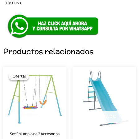
de casa
Productos relacionados
El
El
precio
precio
¡Oferta!
¡Oferta!
original
actual
era:
es:
S/849.00.
S/650.00.
AGOTADO
Set Columpio de 2 Accesorios