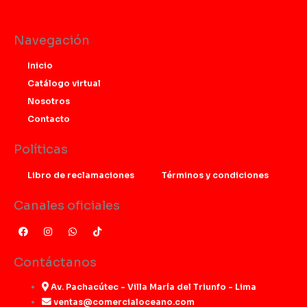
Navegación
Inicio
Catálogo virtual
Nosotros
Contacto
Políticas
Libro de reclamaciones
Términos y condiciones
Canales oficiales
F
I
W
T
a
n
h
i
c
s
a
k
e
t
t
t
Contáctanos
b
a
s
o
o
g
a
k
o
r
p
Av. Pachacútec - Villa María del Triunfo - Lima
k
a
p
ventas@comercialoceano.com
m