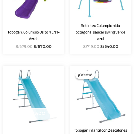
Set Intex Columpio nido
Tobogán, Columpio Osito 4 EN 1-
octagonal saucer swing verde
Verde
azul
S/
679.00
S/
570.00
S/
719.00
S/
540.00
El
El
precio
precio
¡Oferta!
¡Oferta!
original
actual
era:
es:
S/419.00.
S/340.0
AGOTADO
Tobogán infantil con 2 escalones