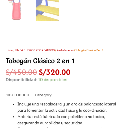
Inicio
/
LINEA JUEGOS RECREATIVOS
/
Resbaladeras
/ Tobogán Clásico 2 en 1
Tobogán Clásico 2 en 1
El
El
S/
450.00
S/
320.00
precio
precio
Disponibilidad:
10 disponibles
original
actual
era:
es:
S/450.00.
S/320.00.
SKU
TOB0001
Category
Resbaladeras
Incluye una resbaladera y un aro de baloncesto lateral
para fomentar la actividad física y la coordinación.
Material: está fabricado con polietileno no toxico,
asegurando durabilidad y seguridad.