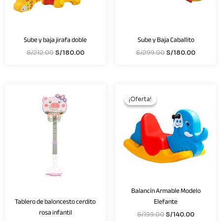
Sube y baja jirafa doble
Sube y Baja Caballito
S/
212.00
S/
180.00
S/
299.00
S/
180.00
El
El
precio
precio
¡Oferta!
¡Oferta!
original
actual
era:
es:
S/199.00.
S/140.00
AGOTADO
Balancín Armable Modelo
Elefante
Tablero de baloncesto cerdito
rosa infantil
S/
199.00
S/
140.00