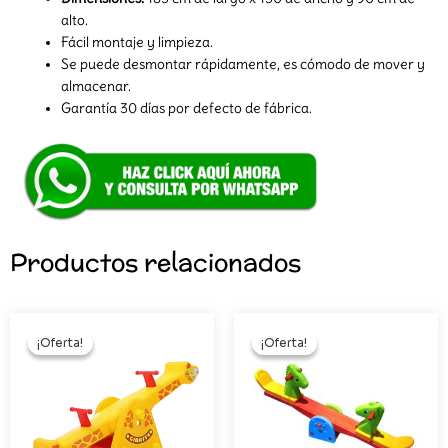
alto.
Fácil montaje y limpieza.
Se puede desmontar rápidamente, es cómodo de mover y
almacenar.
Garantía 30 días por defecto de fábrica.
Productos relacionados
El
El
El
El
precio
precio
precio
precio
¡Oferta!
¡Oferta!
¡Oferta!
¡Oferta!
original
actual
original
actual
era:
es:
era:
es:
S/212.00.
S/180.00.
S/299.00.
S/180.0