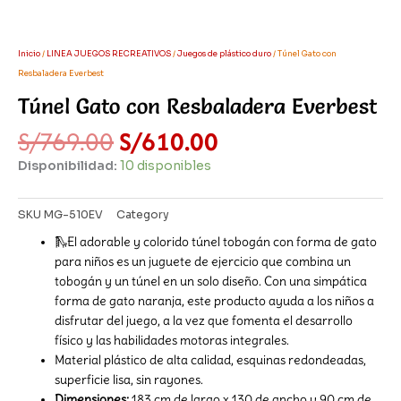
Inicio
/
LINEA JUEGOS RECREATIVOS
/
Juegos de plástico duro
/ Túnel Gato con
Resbaladera Everbest
Túnel Gato con Resbaladera Everbest
El
El
S/
769.00
S/
610.00
precio
precio
Disponibilidad:
10 disponibles
original
actual
era:
es:
S/769.00.
S/610.00.
SKU
MG-510EV
Category
Juegos de plástico duro
🛝El adorable y colorido túnel tobogán con forma de gato
para niños es un juguete de ejercicio que combina un
tobogán y un túnel en un solo diseño. Con una simpática
forma de gato naranja, este producto ayuda a los niños a
disfrutar del juego, a la vez que fomenta el desarrollo
físico y las habilidades motoras integrales.
Material plástico de alta calidad, esquinas redondeadas,
superficie lisa, sin rayones.
Dimensiones:
183 cm de largo x 130 de ancho y 90 cm de