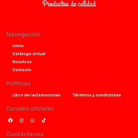
Navegación
Inicio
Catálogo virtual
Nosotros
Contacto
Políticas
Libro de reclamaciones
Términos y condiciones
Canales oficiales
F
I
W
T
a
n
h
i
c
s
a
k
e
t
t
t
Contáctanos
b
a
s
o